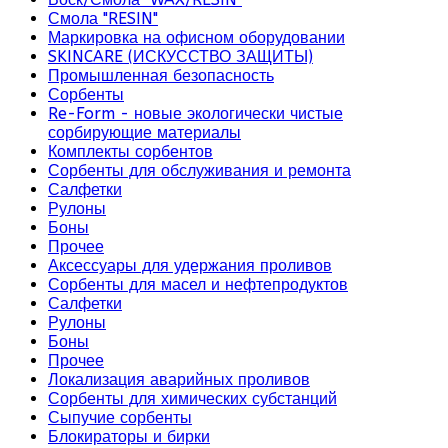
Смола "RESIN"
Маркировка на офисном оборудовании
SKINCARE (ИСКУССТВО ЗАЩИТЫ)
Промышленная безопасность
Сорбенты
Re-Form - новые экологически чистые
сорбирующие материалы
Комплекты сорбентов
Сорбенты для обслуживания и ремонта
Салфетки
Рулоны
Боны
Прочее
Аксессуары для удержания проливов
Сорбенты для масел и нефтепродуктов
Салфетки
Рулоны
Боны
Прочее
Локализация аварийных проливов
Сорбенты для химических субстанций
Сыпучие сорбенты
Блокираторы и бирки