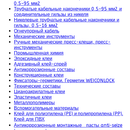
0,5–95 мм2
Трубчатые кабельные наконечники 0,5–95 мм2 и
соединительные гильзы из никеля
Никелевые трубчатые кабельные наконечники и
гильзы, 0,5–16 мм2
Огнеупорный кабель
Механические инструменты
Ручные механические пресс-клещи, пресс-
инструменты
Промышленная химия
Эпоксидные клеи
Адгезивный клей-спрей
Антикоррозионные составы
Конструкционные клеи
Фиксаторы-герметики. Герметик WEICONLOCK
Технические составы
Цианоакрилатные клеи
Эластичные клеи
Металлополимеры
Вспомогательные материалы
Клей для полиэтилена (PE) и полипропилена (PP).
Клей для ПВХ
Антикоррозионные монтажные пасты anti-seize