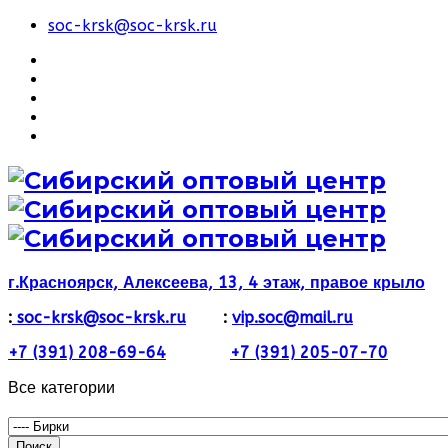
soc-krsk@soc-krsk.ru
г.Красноярск, Алексеева, 13, 4 этаж, правое крыло
:
soc-krsk@soc-krsk.ru
:
vip.soc@mail.ru
+7 (391) 208-69-64
+7 (391) 205-07-70
Все категории
Поиск