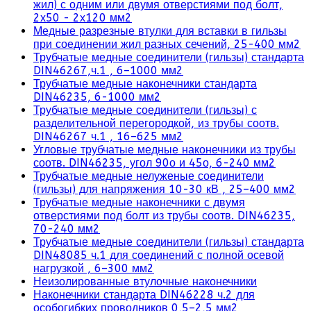
жил) с одним или двумя отверстиями под болт,
2х50 - 2х120 мм2
Медные разрезные втулки для вставки в гильзы
при соединении жил разных сечений, 25-400 мм2
Трубчатые медные соединители (гильзы) стандарта
DIN46267,ч.1 , 6–1000 мм2
Трубчатые медные наконечники стандарта
DIN46235, 6-1000 мм2
Трубчатые медные соединители (гильзы) с
разделительной перегородкой, из трубы соотв.
DIN46267 ч.1 , 16–625 мм2
Угловые трубчатые медные наконечники из трубы
соотв. DIN46235, угол 90о и 45о, 6-240 мм2
Трубчатые медные нелуженые соединители
(гильзы) для напряжения 10-30 кВ , 25–400 мм2
Трубчатые медные наконечники с двумя
отверстиями под болт из трубы соотв. DIN46235,
70-240 мм2
Трубчатые медные соединители (гильзы) стандарта
DIN48085 ч.1 для соединений с полной осевой
нагрузкой , 6–300 мм2
Неизолированные втулочные наконечники
Наконечники стандарта DIN46228 ч.2 для
особогибких проводников 0,5–2,5 мм2