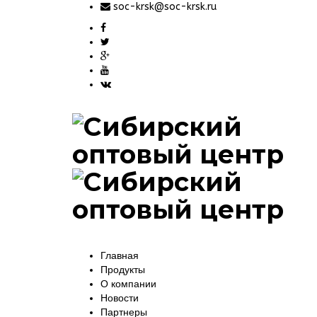
soc-krsk@soc-krsk.ru
Главная
Продукты
О компании
Новости
Партнеры