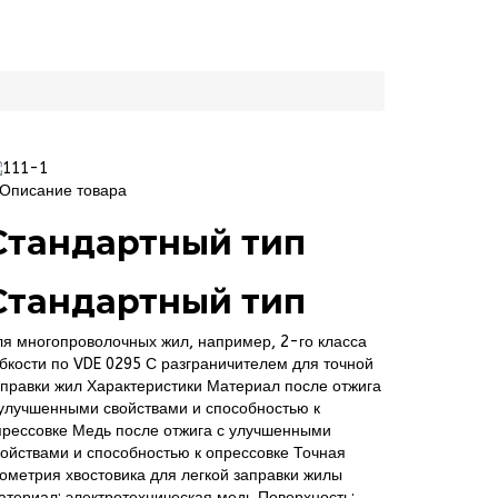
Описание товара
Стандартный тип
Стандартный тип
ля многопроволочных жил, например, 2-го класса
ибкости по VDE 0295 С разграничителем для точной
аправки жил Характеристики Материал после отжига
 улучшенными свойствами и способностью к
прессовке Медь после отжига с улучшенными
войствами и способностью к опрессовке Точная
еометрия хвостовика для легкой заправки жилы
атериал: электротехническая медь Поверхность: