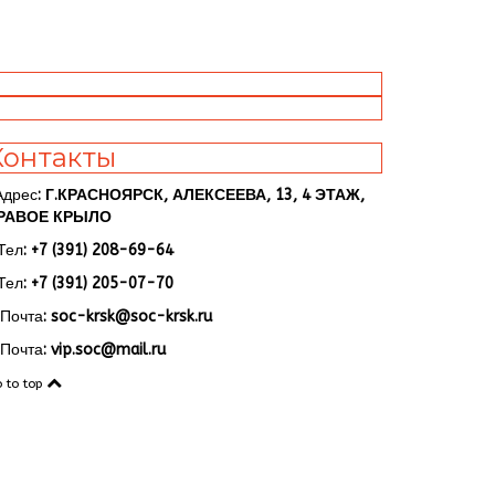
Контакты
Адрес
: Г.КРАСНОЯРСК, АЛЕКСЕЕВА, 13, 4 ЭТАЖ,
РАВОЕ КРЫЛО
Тел
: +7 (391) 208-69-64
Тел
: +7 (391) 205-07-70
Почта
: soc-krsk@soc-krsk.ru
Почта
: vip.soc@mail.ru
 to top