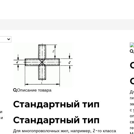
Описание товара
Д
г
Стандартный тип
з
с
ки
о
Стандартный тип
 и
с
г
Для многопроволочных жил, например, 2-го класса
М